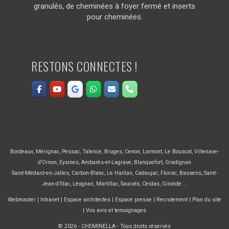
granulés, de cheminées à foyer fermé et inserts
pour cheminées.
RESTONS CONNECTES !
Bordeaux
,
Mérignac
,
Pessac
,
Talence
,
Bruges
,
Cenon
,
Lormont
,
Le Bouscat
,
Villenave-
d’Ornon
,
Eysines
,
Ambarès-et-Lagrave
,
Blanquefort
,
Gradignan
Saint-Médard-en-Jalles
,
Carbon-Blanc
,
Le Haillan
,
Cadaujac
,
Floirac
,
Bassens
,
Saint-
Jean-d’Illac
,
Léognan
,
Martillac
,
Saucats
,
Cestas
,
Gironde ...
Webmaster
|
Intranet
|
Espace architectes
|
Espace presse
|
Recrutement
|
Plan du site
|
Vos avis et temoignages
© 2026 - CHEMINELLA - Tous droits réservés