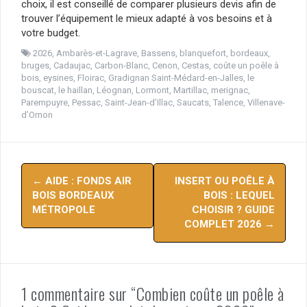
choix, il est conseillé de comparer plusieurs devis afin de
trouver l’équipement le mieux adapté à vos besoins et à
votre budget.
2026
,
Ambarès-et-Lagrave
,
Bassens
,
blanquefort
,
bordeaux
,
bruges
,
Cadaujac
,
Carbon-Blanc
,
Cenon
,
Cestas
,
coûte un poêle à
bois
,
eysines
,
Floirac
,
Gradignan Saint-Médard-en-Jalles
,
le
bouscat
,
le haillan
,
Léognan
,
Lormont
,
Martillac
,
merignac
,
Parempuyre
,
Pessac
,
Saint-Jean-d’Illac
,
Saucats
,
Talence
,
Villenave-
d’Ornon
Navigation
←
AIDE : FONDS AIR
INSERT OU POÊLE À
d'article
BOIS BORDEAUX
BOIS : LEQUEL
MÉTROPOLE
CHOISIR ? GUIDE
COMPLET 2026
→
1 commentaire sur “Combien coûte un poêle à