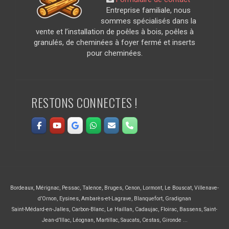
Entreprise familiale, nous
sommes spécialisés dans la
vente et l’installation de poêles à bois, poêles à
granulés, de cheminées à foyer fermé et inserts
pour cheminées.
RESTONS CONNECTES !
Bordeaux
,
Mérignac
,
Pessac
,
Talence
,
Bruges
,
Cenon
,
Lormont
,
Le Bouscat
,
Villenave-
d’Ornon
,
Eysines
,
Ambarès-et-Lagrave
,
Blanquefort
,
Gradignan
Saint-Médard-en-Jalles
,
Carbon-Blanc
,
Le Haillan
,
Cadaujac
,
Floirac
,
Bassens
,
Saint-
Jean-d’Illac
,
Léognan
,
Martillac
,
Saucats
,
Cestas
,
Gironde ...