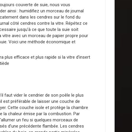
t toujours couverte de suie, nous vous
 ainsi : humidifiez un morceau de journal
icatement dans les cendres sur le fond du
ournal côté cendres contre la vitre. Répétez ce
cessaire jusqu’à ce que toute la suie soit
la vitre avec un morceau de papier propre pour
e suie. Voici une méthode économique et
a plus efficace et plus rapide si la vitre d’insert
tiède
il faut vider le cendrier de son poêle le plus
 il est préférable de laisser une couche de
yer. Cette couche isole et protège la chambre
e la chaleur émise par la combustion. Par
le d'allumer un feu si quelques morceaux de
ssés d’une précédente flambée. Les cendres