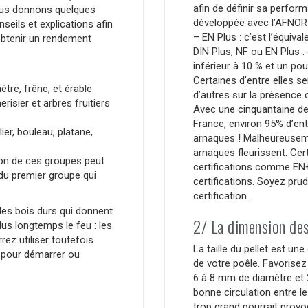
afin de définir sa perfor
us donnons quelques
développée avec l’AFNOR 
nseils et explications afin
– EN Plus : c’est l’équiv
obtenir un rendement
DIN Plus, NF ou EN Plus :
inférieur à 10 % et un pou
Certaines d’entre elles se
être, frêne, et érable
d’autres sur la présence 
risier et arbres fruitiers
Avec une cinquantaine de
France, environ 95% d’entr
ier, bouleau, platane,
arnaques ! Malheureuseme
arnaques fleurissent. Ce
ion de ces groupes peut
certifications comme EN+
du premier groupe qui
certifications. Soyez pru
certification.
des bois durs qui donnent
2/ La dimension des
us longtemps le feu : les
ez utiliser toutefois
La taille du pellet est u
u pour démarrer ou
de votre poêle. Favorisez 
6 à 8 mm de diamètre et 
bonne circulation entre l
trop grand pourrait prov