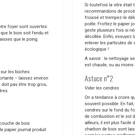
Si toutefois la vitre étai
recommandons de procéder
froissé et trempez-le dél
poêle. Frottez le papier j
otre foyer sont ouvertes.
geste plusieurs fois si né
 que le bois soit fendu et
décollée. Enfin, essuyez 
isses que le poing.
enlever les particules d
écologique !
A savoir : le nettoyage ser
est chaude, ou au moins 
sur les bûches.
Astuce n°2
ortante – laissez environ
doit pas être trop gros,
Vider les cendres
tres.
On a tendance à croire qu’
souvent possible. En fait,
cendres sur le fond du fo
de combustion et le sol d
ailleurs, il est plus faci
 couche de bois
charbon de bois sont lai
le papier journal produit