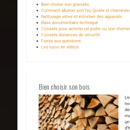
Bien choisir son granulés
Comment allumer son feu (poêle et cheminée
Nettoyage vitres et entretien des appareils
Base documentaire technique
Conseils pour acheter un poêle ou une chemi
Conseils distances de sécurité
Foires aux questions
Les tutos en vidéos
Bien choisir son bois
Le
no
de
ma
un
d’