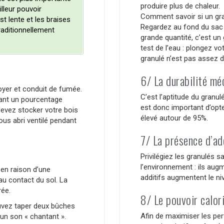
produire plus de chaleur.
lleur pouvoir
Comment savoir si un granu
st lente et les braises
Regardez au fond du sac d
raditionnellement
grande quantité, c’est un 
test de l’eau : plongez vot
granulé n’est pas assez d
6/ La durabilité mé
yer et conduit de fumée.
C’est l’aptitude du granul
ant un pourcentage
est donc important d’opt
devez stocker votre bois
élevé autour de 95%.
us abri ventilé pendant
7/ La présence d’ad
Privilégiez les granulés s
l’environnement : ils augm
en raison d’une
additifs augmentent le ni
 au contact du sol. La
rée.
8/ Le pouvoir calor
ouvez taper deux bûches
Afin de maximiser les pe
 un son « chantant ».