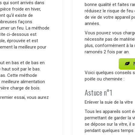
 qui sont arrivés dans
bonne qualité et faites 
pièce froide en hiver,
réduisez le risque de feu
nt qu'il existe de
de vie de votre appareil 
breuses façons
années.
llumer un feu. La méthode
Vous pouvez vous charger 
ite ci-dessous est
nécessite pas de matérie
le, éprouvée et est
plus, conformément à la r
ement la meilleure pour
ramonés 2 fois par an.
ut en bas et de bas en
N
haut soit par le bas.
Voici quelques conseils s
bas. Cette méthode
poêle ou cheminée :
 meilleure alimentation
mière charge de bois.
Astuce n°1
 premier essai, vous aurez
Enlever la suie de la vitre
Tous les appareils sont é
permettant de garder la v
se dépose sur la vitre, il
pendant quelques temps af