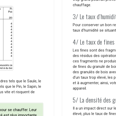
chauffage.
3/ Le taux d’humidi
Pour conserver un bon re
taux d’humidité se situa
4/ Le taux de fines
Les fines sont des fragme
des résidus des opératio
ces fragments ne produise
de fines du granulé de boi
des granulés de bois avec
d’un taux trop élevé, les 
ndres tels que le Saule, le
et à augmenter, ainsi, v
ls que le Pin, le Sapin, le
appareil.
s vite et risquent de
5/ La densité des g
Il a un impact direct sur l
 pour se chauffer. Leur
élevé, plus le taux de fi
ité est plus importante