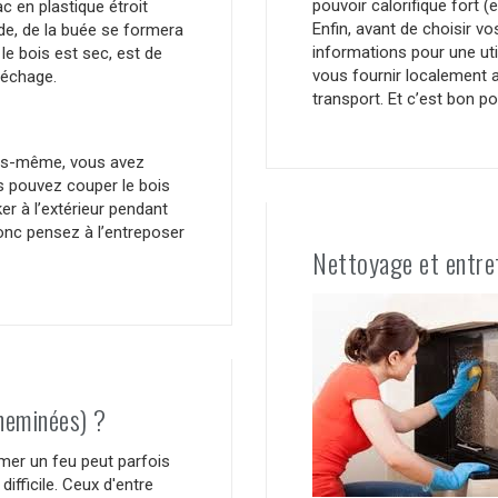
pouvoir calorifique fort (
 en plastique étroit
Enfin, avant de choisir vo
ide, de la buée se formera
informations pour une uti
 le bois est sec, est de
vous fournir localement a
séchage.
transport. Et c’est bon p
vous-même, vous avez
us pouvez couper le bois
er à l’extérieur pendant
donc pensez à l’entreposer
Nettoyage et entre
heminées) ?
mer un feu peut parfois
 difficile. Ceux d'entre