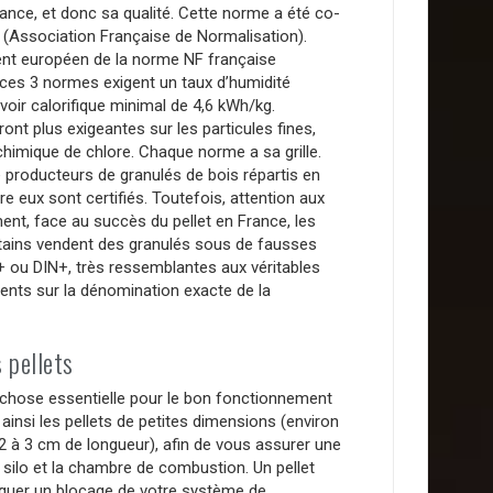
mance, et donc sa qualité. Cette norme a été co-
(Association Française de Normalisation).
alent européen de la norme NF française
 ces 3 normes exigent un taux d’humidité
voir calorifique minimal de 4,6 kWh/kg.
ront plus exigeantes sur les particules fines,
chimique de chlore. Chaque norme a sa grille.
 producteurs de granulés de bois répartis en
e eux sont certifiés. Toutefois, attention aux
nt, face au succès du pellet en France, les
rtains vendent des granulés sous de fausses
 ou DIN+, très ressemblantes aux véritables
dents sur la dénomination exacte de la
 pellets
ne chose essentielle pour le bon fonctionnement
ainsi les pellets de petites dimensions (environ
2 à 3 cm de longueur), afin de vous assurer une
e silo et la chambre de combustion. Un pellet
oquer un blocage de votre système de