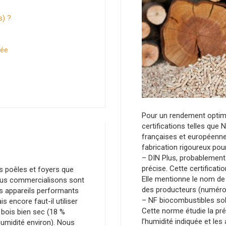
s) ?
née
Pour un rendement optimal
certifications telles que 
françaises et européenn
fabrication rigoureux pour
– DIN Plus, probablement 
précise. Cette certificat
s poêles et foyers que
Elle mentionne le nom de 
us commercialisons sont
des producteurs (numéros
s appareils performants
– NF biocombustibles solid
is encore faut-il utiliser
Cette norme étudie la pr
 bois bien sec (18 %
l’humidité indiquée et le
humidité environ). Nous