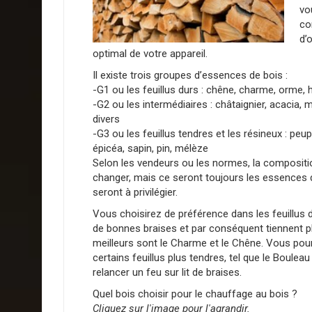
vo
co
d’
optimal de votre appareil.
Il existe trois groupes d’essences de bois :
-G1 ou les feuillus durs : chêne, charme, orme, h
-G2 ou les intermédiaires : châtaignier, acacia, me
divers
-G3 ou les feuillus tendres et les résineux : peupl
épicéa, sapin, pin, mélèze
Selon les vendeurs ou les normes, la composit
changer, mais ce seront toujours les essences 
seront à privilégier.
Vous choisirez de préférence dans les feuillus 
de bonnes braises et par conséquent tiennent pl
meilleurs sont le Charme et le Chêne. Vous pourr
certains feuillus plus tendres, tel que le Boulea
relancer un feu sur lit de braises.
Quel bois choisir pour le chauffage au bois ?
Cliquez sur l'image pour l'agrandir.