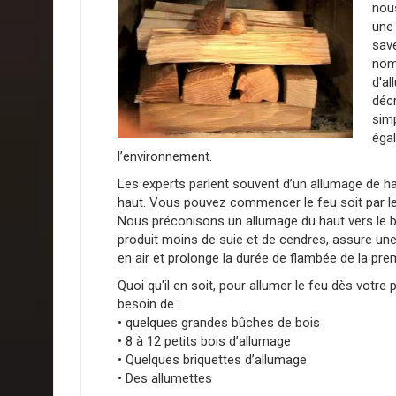
nous
une 
save
nom
d'a
décr
simp
égal
l’environnement.
Les experts parlent souvent d’un allumage de ha
haut. Vous pouvez commencer le feu soit par le 
Nous préconisons un allumage du haut vers le 
produit moins de suie et de cendres, assure une
en air et prolonge la durée de flambée de la pre
Quoi qu'il en soit, pour allumer le feu dès votre
besoin de :
• quelques grandes bûches de bois
• 8 à 12 petits bois d’allumage
• Quelques briquettes d’allumage
• Des allumettes