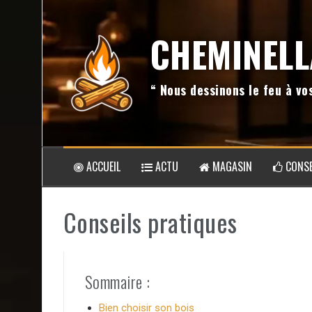
Aller
au
CHEMINELL
contenu
“ Nous dessinons le feu à v
ACCUEIL
ACTU
MAGASIN
CONSE
Conseils pratiques
Sommaire :
Bien choisir son bois