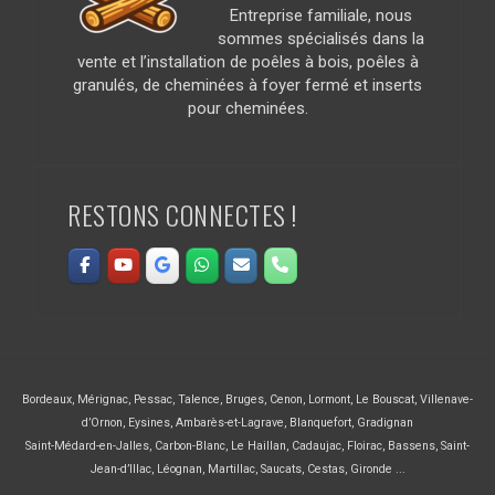
Entreprise familiale, nous
sommes spécialisés dans la
vente et l’installation de poêles à bois, poêles à
granulés, de cheminées à foyer fermé et inserts
pour cheminées.
RESTONS CONNECTES !
Bordeaux
,
Mérignac
,
Pessac
,
Talence
,
Bruges
,
Cenon
,
Lormont
,
Le Bouscat
,
Villenave-
d’Ornon
,
Eysines
,
Ambarès-et-Lagrave
,
Blanquefort
,
Gradignan
Saint-Médard-en-Jalles
,
Carbon-Blanc
,
Le Haillan
,
Cadaujac
,
Floirac
,
Bassens
,
Saint-
Jean-d’Illac
,
Léognan
,
Martillac
,
Saucats
,
Cestas
,
Gironde ...