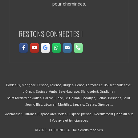
pour cheminées.
RESTONS CONNECTES !
Bordeaux
,
Mérignac
,
Pessac
,
Talence
,
Bruges
,
Cenon
,
Lormont
,
Le Bouscat
,
Villenave-
d’Ornon
,
Eysines
,
Ambarès-et-Lagrave
,
Blanquefort
,
Gradignan
Saint-Médard-en-Jalles
,
Carbon-Blanc
,
Le Haillan
,
Cadaujac
,
Floirac
,
Bassens
,
Saint-
Jean-d’Illac
,
Léognan
,
Martillac
,
Saucats
,
Cestas
,
Gironde ...
Webmaster
|
Intranet
|
Espace architectes
|
Espace presse
|
Recrutement
|
Plan du site
|
Vos avis et temoignages
© 2026 - CHEMINELLA - Tous droits réservés