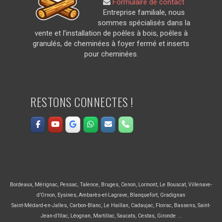
Formulaire de contact
Entreprise familiale, nous
sommes spécialisés dans la
vente et l’installation de poêles à bois, poêles à
granulés, de cheminées à foyer fermé et inserts
pour cheminées.
RESTONS CONNECTES !
Bordeaux
,
Mérignac
,
Pessac
,
Talence
,
Bruges
,
Cenon
,
Lormont
,
Le Bouscat
,
Villenave-
d’Ornon
,
Eysines
,
Ambarès-et-Lagrave
,
Blanquefort
,
Gradignan
Saint-Médard-en-Jalles
,
Carbon-Blanc
,
Le Haillan
,
Cadaujac
,
Floirac
,
Bassens
,
Saint-
Jean-d’Illac
,
Léognan
,
Martillac
,
Saucats
,
Cestas
,
Gironde ...