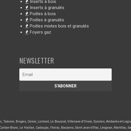
Inserts à bois
Inserts à granulés
Poêles à bois
Poêles à granulés
Poêles mixtes bois et granulés
Foyers gaz
NEWSLETTER
ac
,
Talence
,
Bruges
,
Cenon
,
Lormont
,
Le Bouscat
,
Villenave-d’Ornon
,
Eysines
,
Ambarès-et-Lagr
Carbon-Blanc
,
Le Haillan
,
Cadaujac
,
Floirac
,
Bassens
,
Saint-Jean-d’Illac
,
Léognan
,
Martillac
,
Sa