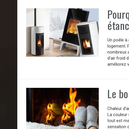
Pourq
étanc
Un poêle à g
logement. 
nombreux av
d’air froid
améliorez v
Le bo
Chaleur d’a
La couleur 
tout est ma
sensation d