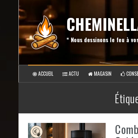
Aller
au
CHEMINELL
contenu
“ Nous dessinons le feu à v
ACCUEIL
ACTU
MAGASIN
CONSE
Étiqu
Combi