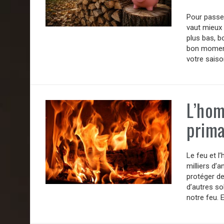
Pour passer
vaut mieux 
plus bas, b
bon moment
votre saiso
L’hom
prima
Le feu et l
milliers d’
protéger d
d’autres so
notre feu. 