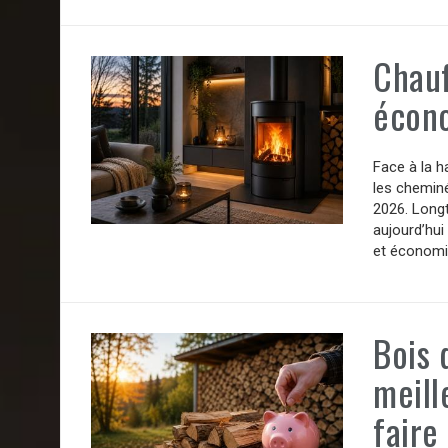
Chauf
écon
Face à la h
les cheminé
2026. Long
aujourd’hui
et économi
Bois 
meill
faire