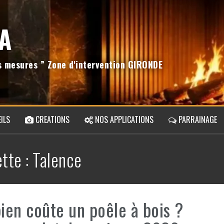
A
os mesures ” Zone d'intervention GIRONDE
ILS
CREATIONS
NOS APPLICATIONS
PARRAINAGE
ette :
Talence
en coûte un poêle à bois ?