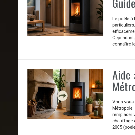
Guide
Le poêle à 
particulier
efficacemen
Cependant, 
connaître le
Aide 
Métr
Vous vous c
Métropole,
remplacer v
chauffage a
2005 (poêle