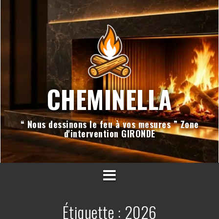
Aller
au
contenu
CHEMINELLA
“ Nous dessinons le feu à vos mesures ” Zone
d'intervention GIRONDE
Étiquette :
2026