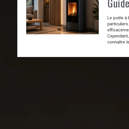
Guide
Le poêle à 
particulier
efficacemen
Cependant, 
connaître le