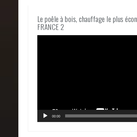
Le poêle à bois, chauffage le plus é
FRANCE 2
Lecteur
vidéo
00:00