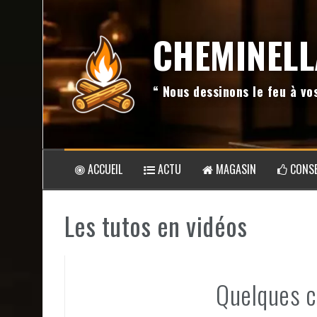
Aller
au
CHEMINELL
contenu
“ Nous dessinons le feu à v
ACCUEIL
ACTU
MAGASIN
CONSE
Les tutos en vidéos
Quelques c