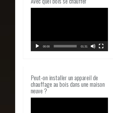
Avec quel bois se chauffer
Lecteur
vidéo
00:00
01:31
Peut-on installer un appareil de
chauffage au bois dans une maison
neuve ?
Lecteur
vidéo