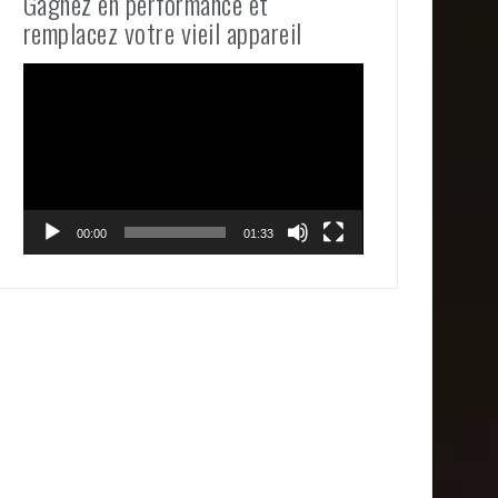
Gagnez en performance et
remplacez votre vieil appareil
Lecteur
vidéo
00:00
01:33