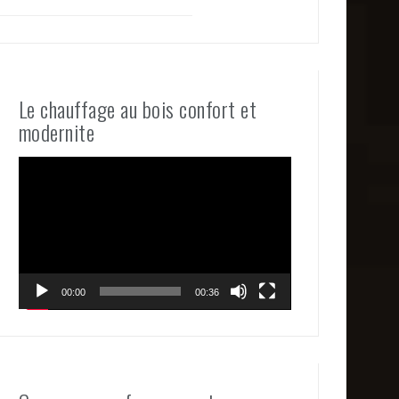
Le chauffage au bois confort et
modernite
Lecteur
vidéo
00:00
00:36