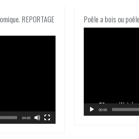
conomique. REPORTAGE
Poêle a bois ou poêl
Lecteur
vidéo
00:00
04:00