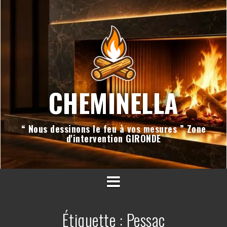
Aller
au
contenu
CHEMINELLA
“ Nous dessinons le feu à vos mesures ” Zone
d'intervention GIRONDE
Étiquette :
Pessac