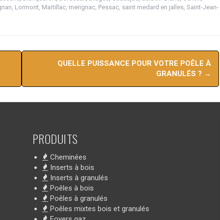
gnan
,
Lormont
,
Martillac
,
merignac
,
Pessac
,
saint medard en jalles
,
Saint-Jean-
:
QUELLE PUISSANCE POUR VOTRE POÊLE À
GRANULÉS ?
→
PRODUITS
Cheminées
Inserts à bois
Inserts à granulés
Poêles à bois
Poêles à granulés
Poêles mixtes bois et granulés
Foyers gaz