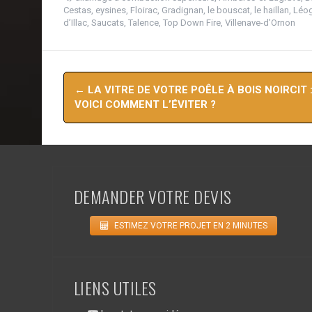
Cestas
,
eysines
,
Floirac
,
Gradignan
,
le bouscat
,
le haillan
,
Léo
d’Illac
,
Saucats
,
Talence
,
Top Down Fire
,
Villenave-d’Ornon
Navigation
←
LA VITRE DE VOTRE POÊLE À BOIS NOIRCIT 
d'article
VOICI COMMENT L’ÉVITER ?
DEMANDER VOTRE DEVIS
ESTIMEZ VOTRE PROJET EN 2 MINUTES
LIENS UTILES