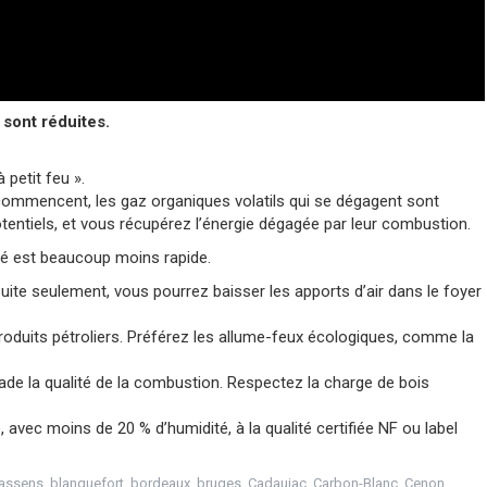
 sont réduites.
petit feu ».
commencent, les gaz organiques volatils qui se dégagent sont
otentiels, et vous récupérez l’énergie dégagée par leur combustion.
mé est beaucoup moins rapide.
ite seulement, vous pourrez baisser les apports d’air dans le foyer
produits pétroliers. Préférez les allume-feux écologiques, comme la
égrade la qualité de la combustion. Respectez la charge de bois
, avec moins de 20 % d’humidité, à la qualité certifiée NF ou label
assens
,
blanquefort
,
bordeaux
,
bruges
,
Cadaujac
,
Carbon-Blanc
,
Cenon
,