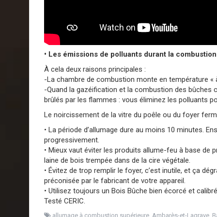
• Les émissions de polluants durant la combustion
À cela deux raisons principales :
-La chambre de combustion monte en température « à 
-Quand la gazéification et la combustion des bûches 
brûlés par les flammes : vous éliminez les polluants p
Le noircissement de la vitre du poêle ou du foyer fer
• La période d’allumage dure au moins 10 minutes. Ensu
progressivement.
• Mieux vaut éviter les produits allume-feu à base de 
laine de bois trempée dans de la cire végétale.
• Évitez de trop remplir le foyer, c’est inutile, et ça d
préconisée par le fabricant de votre appareil.
• Utilisez toujours un Bois Bûche bien écorcé et calibré
Testé CERIC.
allumage à combustion supérieure
,
Ambarès-et-Lagrave
,
B