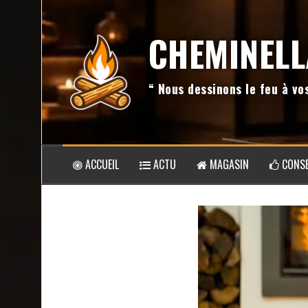
Aller
au
CHEMINELL
contenu
“ Nous dessinons le feu à v
ACCUEIL
ACTU
MAGASIN
CONSE