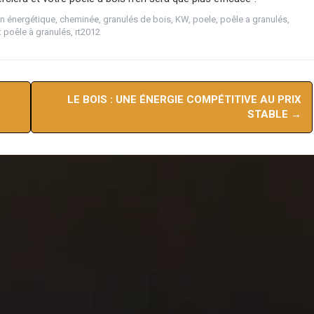
on énergétique
,
cheminée
,
granulés de bois
,
KW
,
poele
,
poêle a granulés
,
 poêle à granulés
,
rt2012
LE BOIS : UNE ÉNERGIE COMPÉTITIVE AU PRIX
STABLE
→