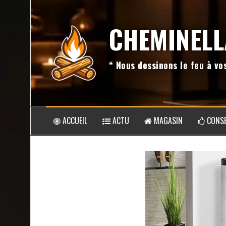
Aller
au
CHEMINELL
contenu
“ Nous dessinons le feu à v
ACCUEIL
ACTU
MAGASIN
CONSE