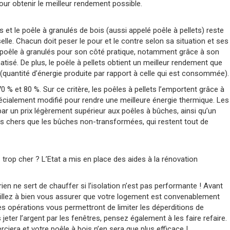
ur obtenir le meilleur rendement possible.
es et le poêle à granulés de bois (aussi appelé poêle à pellets) reste
lle. Chacun doit peser le pour et le contre selon sa situation et ses
e poêle à granulés pour son côté pratique, notamment grâce à son
isé. De plus, le poêle à pellets obtient un meilleur rendement que
quantité d’énergie produite par rapport à celle qui est consommée).
 % et 80 %. Sur ce critère, les poêles à pellets l’emportent grâce à
spécialement modifié pour rendre une meilleure énergie thermique. Les
r un prix légèrement supérieur aux poêles à bûches, ainsi qu’un
us chers que les bûches non-transformées, qui restent tout de
trop cher ? L’Etat a mis en place des aides à la rénovation
ien ne sert de chauffer si l’isolation n’est pas performante ! Avant
eillez à bien vous assurer que votre logement est convenablement
es opérations vous permettront de limiter les déperditions de
eter l’argent par les fenêtres, pensez également à les faire refaire.
rciera et votre poêle à bois n’en sera que plus efficace !