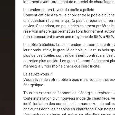
logement avant tout achat de matériel de chauffage po
Le rendement en faveur du poêle à pellets
Souvent difficile à faire, le choix entre le poêle à bûch
une question récurrente qui n’a pas de réponse universe
envies. Cependant, on peut indéniablement préférer l
réservoir intégré qui permet un fonctionnement automat
son « concurrent » avec une moyenne de 85 % à 95 % (
Le poêle à bûches, lui, a un rendement compris entre 70
leur combustible, le granulé de bois, qui est un bois 
plus de ces poêles sont évidemment contrebalancés pa
entretien plus assidu. Les granulés sont également pl
même 2 à 3 fois moins chers que l’électricité.
Le saviez-vous ?
Vous rêvez de votre poêle à bois mais vous le trouvez 
énergétique.
Tous les experts en économies d’énergie le répètent : r
toute installation d’un nouveau mode de chauffage, v
isolé. Isolation des combles, des murs et/ou du sol, c
chaleur et donc les besoins en chauffage. Pour ne pas j
Vos factures s’allégeront, votre portefeuille vous reme