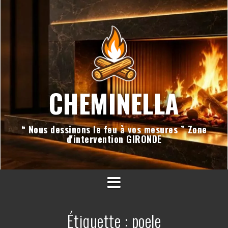
Aller
au
contenu
CHEMINELLA
“ Nous dessinons le feu à vos mesures ” Zone
d'intervention GIRONDE
Étiquette :
poele