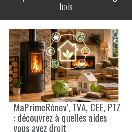
bois
MaPrimeRénov’, TVA, CEE, PTZ
: découvrez à quelles aides
vous avez droit