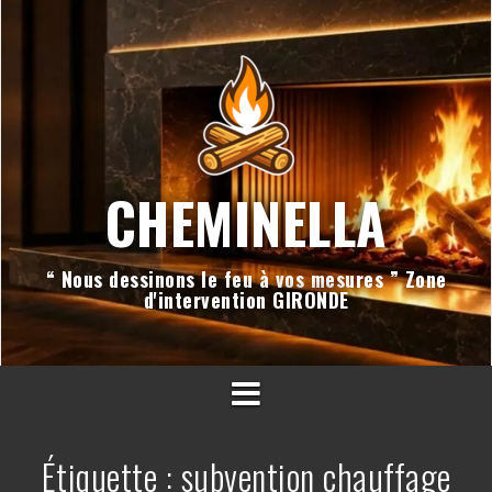
Aller
au
contenu
CHEMINELLA
“ Nous dessinons le feu à vos mesures ” Zone
d'intervention GIRONDE
Étiquette :
subvention chauffage