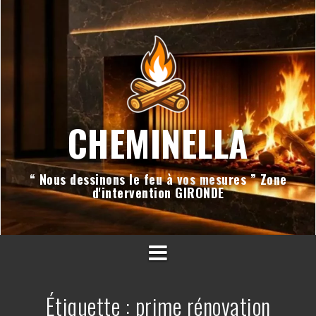
Aller
au
contenu
CHEMINELLA
“ Nous dessinons le feu à vos mesures ” Zone
d'intervention GIRONDE
Étiquette :
prime rénovation