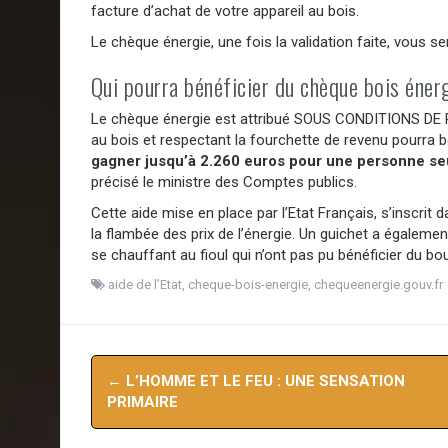
facture d’achat de votre appareil au bois.
Le chèque énergie, une fois la validation faite, vous se
Qui pourra bénéficier du chèque bois éner
Le chèque énergie est attribué SOUS CONDITIONS DE 
au bois et respectant la fourchette de revenu pourra bé
gagner jusqu’à 2.260 euros pour une personne seu
précisé le ministre des Comptes publics.
Cette aide mise en place par l’Etat Français, s’inscrit
la flambée des prix de l’énergie. Un guichet a égalem
se chauffant au fioul qui n’ont pas pu bénéficier du boucl
aide de l’Etat
,
cheque-bois-energie
,
chequeenergie.gouv.fr
Navigation
←
L’HOMME ET LE FEU : UNE SENSATION
d'article
PRIMAIRE