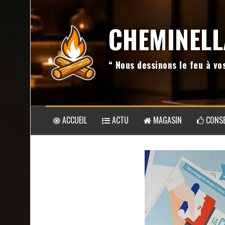
Aller
au
CHEMINELL
contenu
“ Nous dessinons le feu à v
ACCUEIL
ACTU
MAGASIN
CONSE