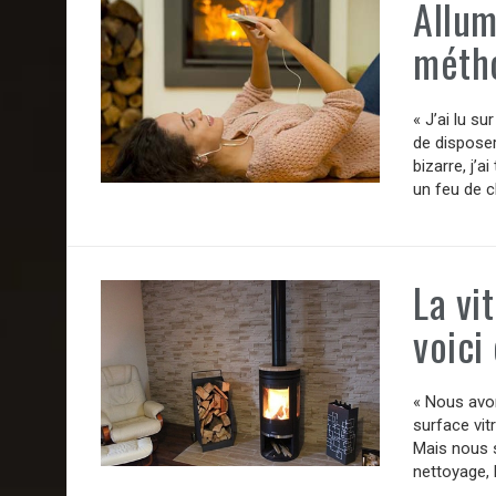
Allum
méth
« J’ai lu su
de disposer
bizarre, j’a
un feu de c
La vi
voici
« Nous avon
surface vitr
Mais nous 
nettoyage, l