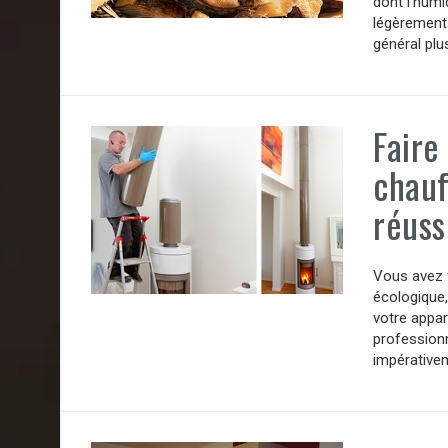
dont l’humi
légèrement 
général plu
Faire
chauf
réuss
Vous avez f
écologique,
votre appar
professionn
impérativem