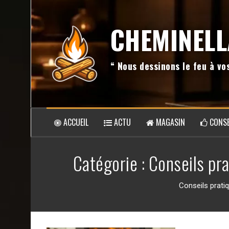
Aller
au
CHEMINELL
contenu
“ Nous dessinons le feu à v
ACCUEIL
ACTU
MAGASIN
CONSE
Catégorie :
Conseils pra
Conseils prati