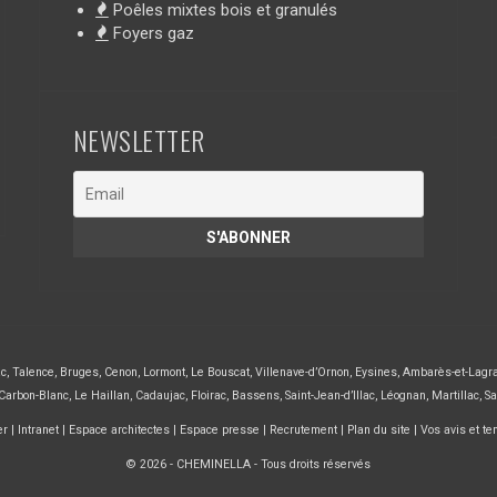
Poêles mixtes bois et granulés
Foyers gaz
NEWSLETTER
ac
,
Talence
,
Bruges
,
Cenon
,
Lormont
,
Le Bouscat
,
Villenave-d’Ornon
,
Eysines
,
Ambarès-et-Lagr
Carbon-Blanc
,
Le Haillan
,
Cadaujac
,
Floirac
,
Bassens
,
Saint-Jean-d’Illac
,
Léognan
,
Martillac
,
Sa
er
|
Intranet
|
Espace architectes
|
Espace presse
|
Recrutement
|
Plan du site
|
Vos avis et t
© 2026 - CHEMINELLA - Tous droits réservés