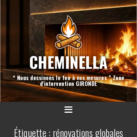
Aller
au
contenu
CHEMINELLA
“ Nous dessinons le feu à vos mesures ” Zone
d'intervention GIRONDE
Étiquette :
rénovations globales