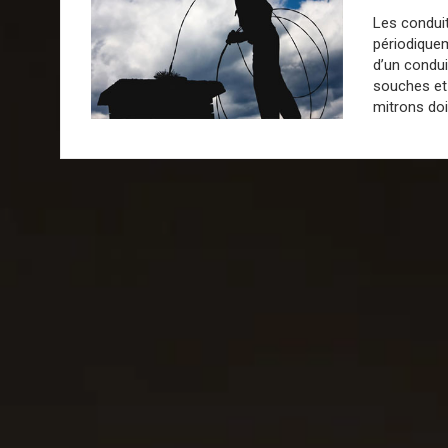
Les condui
périodiquem
d’un condui
souches et 
mitrons doi