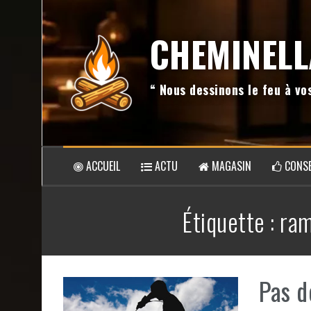
Aller
au
CHEMINELL
contenu
“ Nous dessinons le feu à v
ACCUEIL
ACTU
MAGASIN
CONSE
Étiquette :
ram
Pas d