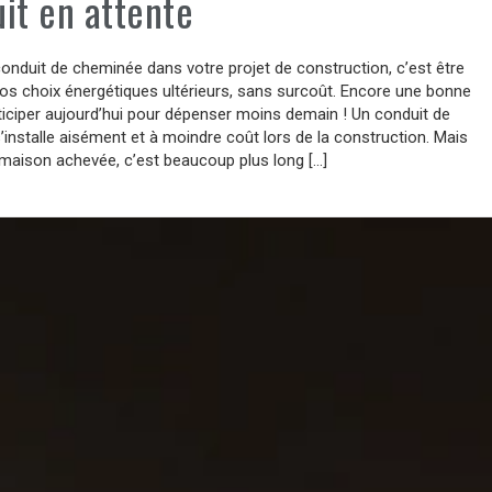
it en attente
conduit de cheminée dans votre projet de construction, c’est être
vos choix énergétiques ultérieurs, sans surcoût. Encore une bonne
ticiper aujourd’hui pour dépenser moins demain ! Un conduit de
installe aisément et à moindre coût lors de la construction. Mais
 maison achevée, c’est beaucoup plus long […]