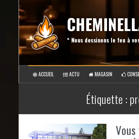
Aller
au
CHEMINELL
contenu
“ Nous dessinons le feu à v
ACCUEIL
ACTU
MAGASIN
CONSE
Étiquette :
pr
Vous 