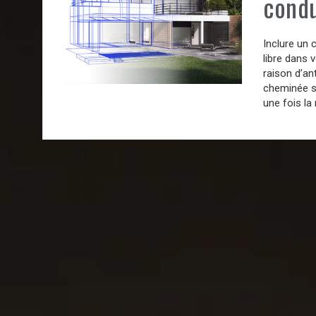
condu
Inclure un 
libre dans 
raison d’an
cheminée s’
une fois la