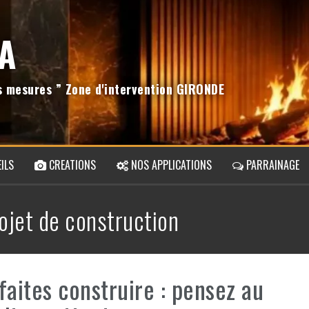
A
os mesures ” Zone d'intervention GIRONDE
ILS
CREATIONS
NOS APPLICATIONS
PARRAINAGE
ojet de construction
faites construire : pensez au