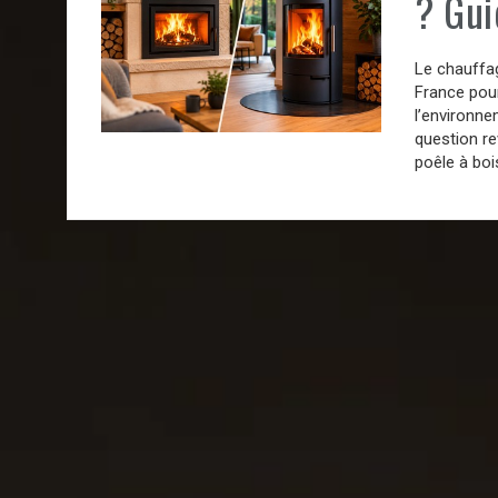
? Gu
Le chauffag
France pou
l’environne
question re
poêle à boi