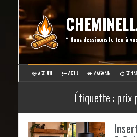
Aller
au
CHEMINELL
contenu
“ Nous dessinons le feu à v
ACCUEIL
ACTU
MAGASIN
CONSE
Étiquette :
prix 
Inser