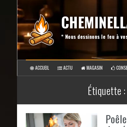
Aller
au
CHEMINELL
contenu
“ Nous dessinons le feu à v
ACCUEIL
ACTU
MAGASIN
CONSE
Étiquette 
Poêle