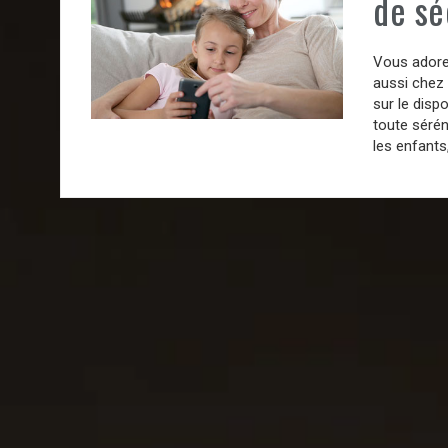
de sé
Vous adorez
aussi chez 
sur le disp
toute sérén
les enfants,