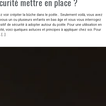
curité mettre en place ?
 voir crépiter la bûche dans le poêle… Seulement voilà, vous avez
vous un ou plusieurs enfants en bas âge et vous vous interrogez
ositif de sécurité à adopter autour du poêle. Pour une utilisation en
ité, voici quelques astuces et principes à appliquer chez soi. Pour
 […]