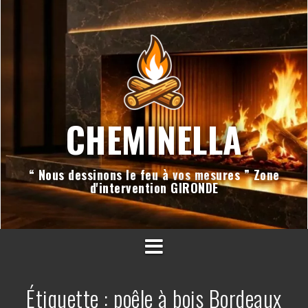
Aller
au
contenu
CHEMINELLA
“ Nous dessinons le feu à vos mesures ” Zone
d'intervention GIRONDE
Étiquette :
poêle à bois Bordeaux