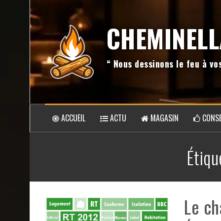
Aller
au
CHEMINELL
contenu
“ Nous dessinons le feu à v
ACCUEIL
ACTU
MAGASIN
CONSE
Étiqu
Le ch