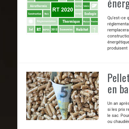
énerg
Qu’est-ce q
réglementa
remplacera 
constructi
énergétique
produisent 
Pelle
en ba
Un an après
si les prix
le sac. Pou
ou chaudièr