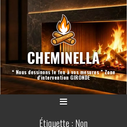
Aller
au
contenu
CHEMINELLA
“ Nous dessinons le feu à vos mesures ” Zone
d'intervention GIRONDE
Étiquette :
Non