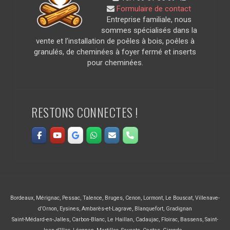
Formulaire de contact
Entreprise familiale, nous
sommes spécialisés dans la
vente et l’installation de poêles à bois, poêles à
granulés, de cheminées à foyer fermé et inserts
pour cheminées.
RESTONS CONNECTES !
Bordeaux
,
Mérignac
,
Pessac
,
Talence
,
Bruges
,
Cenon
,
Lormont
,
Le Bouscat
,
Villenave-
d’Ornon
,
Eysines
,
Ambarès-et-Lagrave
,
Blanquefort
,
Gradignan
Saint-Médard-en-Jalles
,
Carbon-Blanc
,
Le Haillan
,
Cadaujac
,
Floirac
,
Bassens
,
Saint-