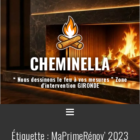
Aller
au
contenu
CHEMINELLA
“ Nous dessinons le feu à vos mesures ” Zone
d'intervention GIRONDE
Étiquette :
MaPrimeRénov’ 2023