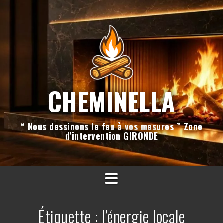
Aller
au
contenu
CHEMINELLA
“ Nous dessinons le feu à vos mesures ” Zone
d'intervention GIRONDE
Étiquette :
l’énergie locale