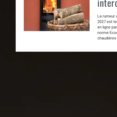
interd
La rumeur d
2027 est te
en ligne pa
norme Ecode
chaudières 