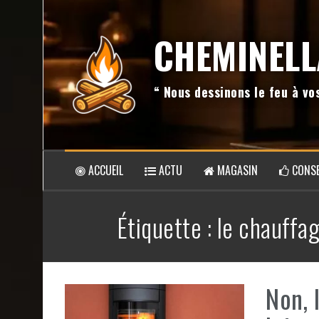
Aller
au
CHEMINELL
contenu
“ Nous dessinons le feu à v
ACCUEIL
ACTU
MAGASIN
CONSE
Étiquette :
le chauffag
Non, 