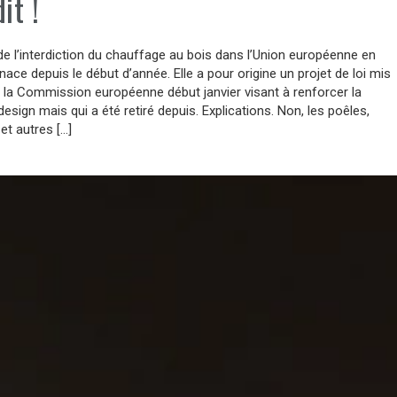
it !
e l’interdiction du chauffage au bois dans l’Union européenne en
nace depuis le début d’année. Elle a pour origine un projet de loi mis
r la Commission européenne début janvier visant à renforcer la
sign mais qui a été retiré depuis. Explications. Non, les poêles,
et autres […]