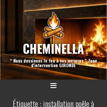
Aller
au
contenu
CHEMINELLA
“ Nous dessinons le feu à vos mesures ” Zone
d'intervention GIRONDE
Étiquette :
installation poêle à