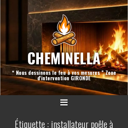
Aller
au
contenu
CHEMINELLA
“ Nous dessinons le feu à vos mesures ” Zone
d'intervention GIRONDE
Étiquette :
installateur poêle à