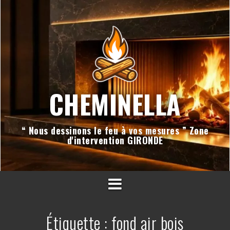
Aller
au
contenu
CHEMINELLA
“ Nous dessinons le feu à vos mesures ” Zone
d'intervention GIRONDE
Étiquette :
fond air bois