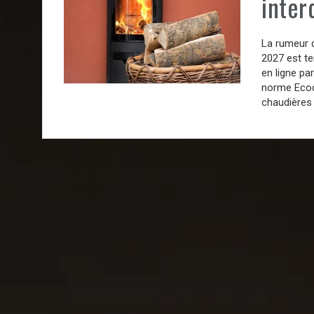
interd
La rumeur d
2027 est te
en ligne pa
norme Ecode
chaudières 