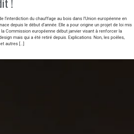
it !
e l’interdiction du chauffage au bois dans l’Union européenne en
nace depuis le début d’année. Elle a pour origine un projet de loi mis
r la Commission européenne début janvier visant à renforcer la
sign mais qui a été retiré depuis. Explications. Non, les poêles,
et autres […]