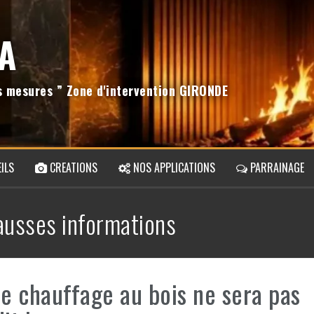
A
os mesures ” Zone d'intervention GIRONDE
ILS
CREATIONS
NOS APPLICATIONS
PARRAINAGE
ausses informations
le chauffage au bois ne sera pas