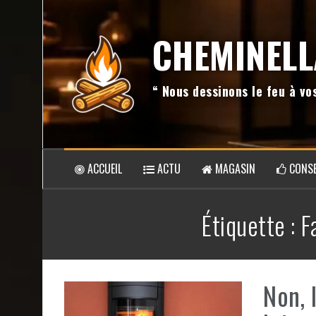
Aller
au
CHEMINELL
contenu
“ Nous dessinons le feu à v
ACCUEIL
ACTU
MAGASIN
CONSE
Étiquette :
F
Non, 