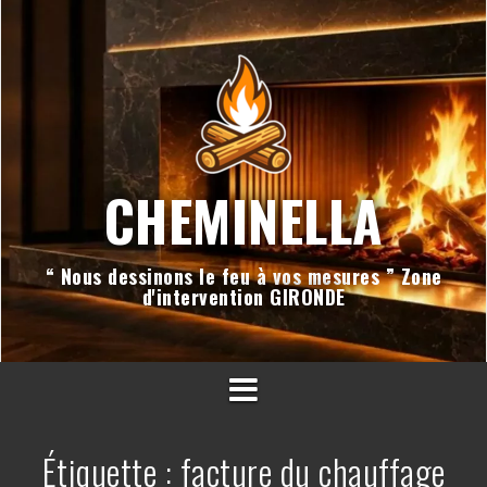
Aller
au
contenu
CHEMINELLA
“ Nous dessinons le feu à vos mesures ” Zone
d'intervention GIRONDE
Étiquette :
facture du chauffage