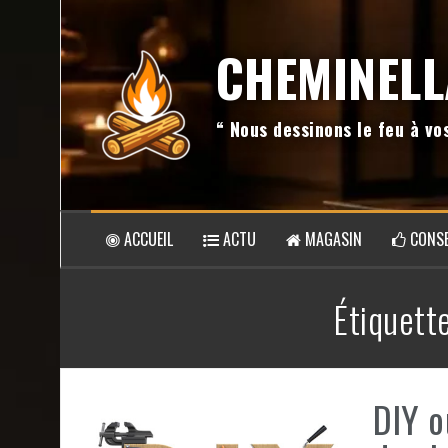
Aller
au
CHEMINELL
contenu
“ Nous dessinons le feu à v
ACCUEIL
ACTU
MAGASIN
CONSE
Étiquett
DIY o