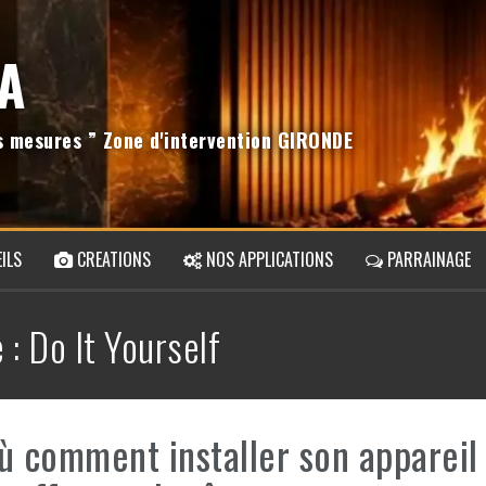
A
os mesures ” Zone d'intervention GIRONDE
ILS
CREATIONS
NOS APPLICATIONS
PARRAINAGE
e :
Do It Yourself
ù comment installer son appareil