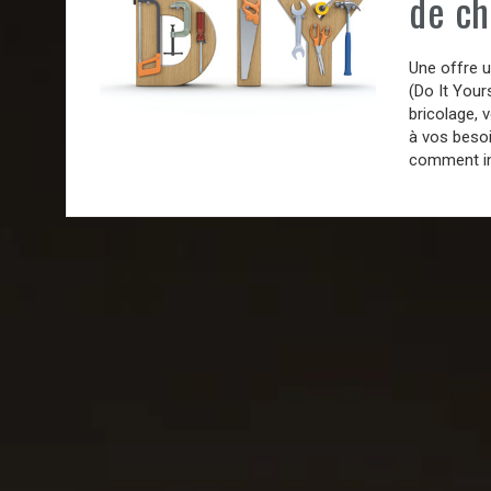
de ch
Une offre u
(Do It Your
bricolage, 
à vos besoi
comment ins