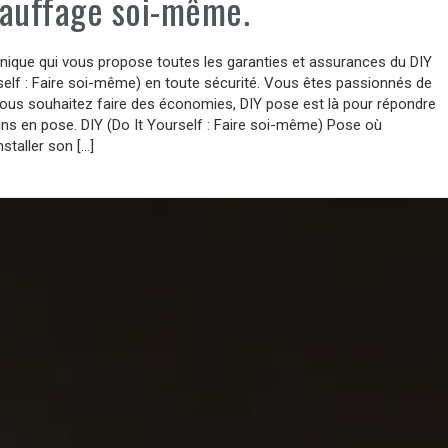
auffage soi-même.
nique qui vous propose toutes les garanties et assurances du DIY
self : Faire soi-même) en toute sécurité. Vous êtes passionnés de
vous souhaitez faire des économies, DIY pose est là pour répondre
ns en pose. DIY (Do It Yourself : Faire soi-même) Pose où
taller son […]