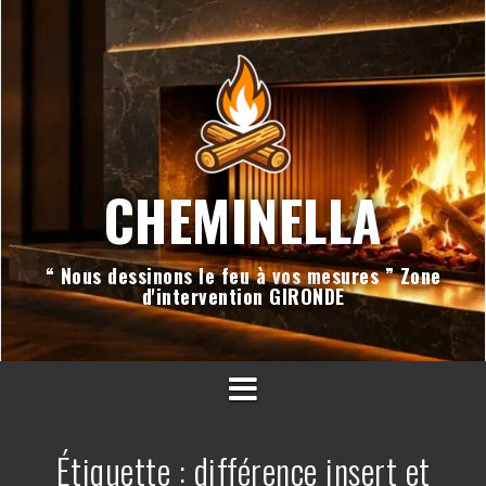
Aller
au
contenu
CHEMINELLA
“ Nous dessinons le feu à vos mesures ” Zone
d'intervention GIRONDE
Étiquette :
différence insert et