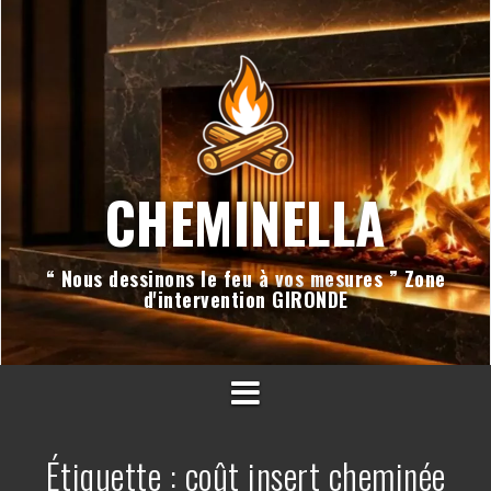
Aller
au
contenu
CHEMINELLA
“ Nous dessinons le feu à vos mesures ” Zone
d'intervention GIRONDE
Étiquette :
coût insert cheminée