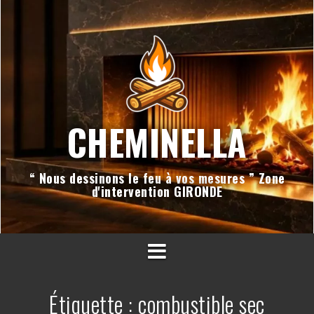
Aller
au
contenu
CHEMINELLA
“ Nous dessinons le feu à vos mesures ” Zone
d'intervention GIRONDE
Étiquette :
combustible sec