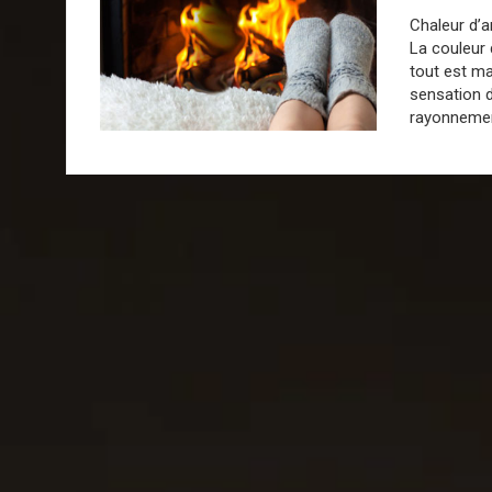
Chaleur d’a
La couleur 
tout est ma
sensation d
rayonnement