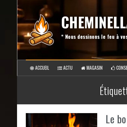
Aller
au
CHEMINELL
contenu
“ Nous dessinons le feu à v
ACCUEIL
ACTU
MAGASIN
CONSE
Étiquet
Le bo