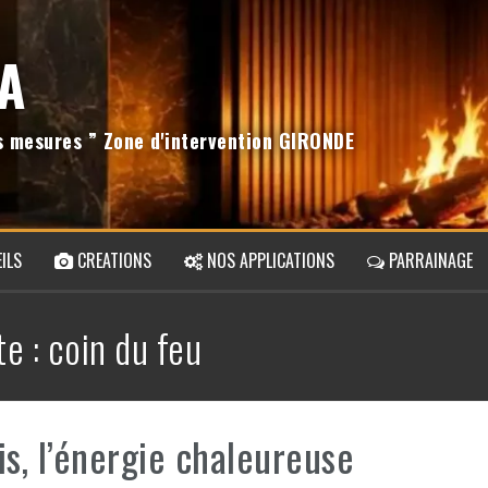
A
os mesures ” Zone d'intervention GIRONDE
ILS
CREATIONS
NOS APPLICATIONS
PARRAINAGE
te :
coin du feu
is, l’énergie chaleureuse