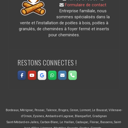
Formulaire de contact
Entreprise familiale, nous
sommes spécialisés dans la
vente et l’installation de poêles à bois, poêles à
granulés, de cheminées à foyer fermé et inserts
pour cheminées.
RESTONS CONNECTES !
Bordeaux
,
Mérignac
,
Pessac
,
Talence
,
Bruges
,
Cenon
,
Lormont
,
Le Bouscat
,
Villenave-
d’Ornon
,
Eysines
,
Ambarès-et-Lagrave
,
Blanquefort
,
Gradignan
Saint-Médard-en-Jalles
,
Carbon-Blanc
,
Le Haillan
,
Cadaujac
,
Floirac
,
Bassens
,
Saint-