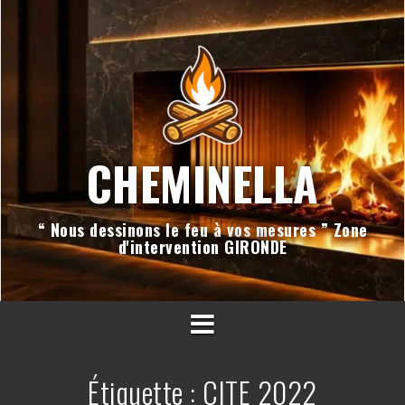
Aller
au
contenu
CHEMINELLA
“ Nous dessinons le feu à vos mesures ” Zone
d'intervention GIRONDE
Étiquette :
CITE 2022