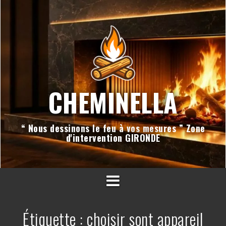
Aller
au
contenu
CHEMINELLA
“ Nous dessinons le feu à vos mesures ” Zone
d'intervention GIRONDE
Étiquette :
choisir sont appareil