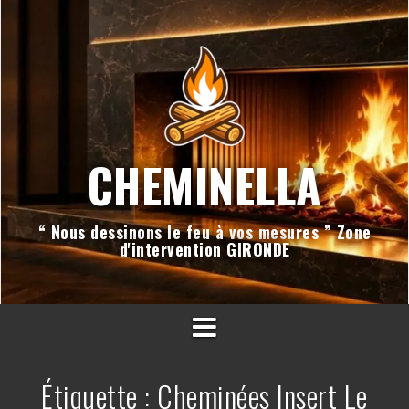
Aller
au
contenu
CHEMINELLA
“ Nous dessinons le feu à vos mesures ” Zone
d'intervention GIRONDE
Étiquette :
Cheminées Insert Le