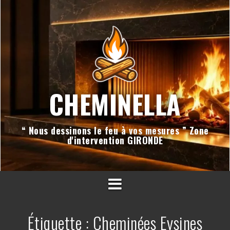
Aller
au
contenu
CHEMINELLA
“ Nous dessinons le feu à vos mesures ” Zone
d'intervention GIRONDE
Étiquette :
Cheminées Eysines