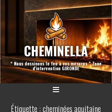
Aller
au
contenu
CHEMINELLA
“ Nous dessinons le feu à vos mesures ” Zone
d'intervention GIRONDE
Étiquette :
cheminées aquitaine