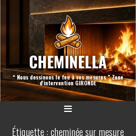
Aller
au
contenu
CHEMINELLA
“ Nous dessinons le feu à vos mesures ” Zone
d'intervention GIRONDE
Étiquette :
cheminée sur mesure