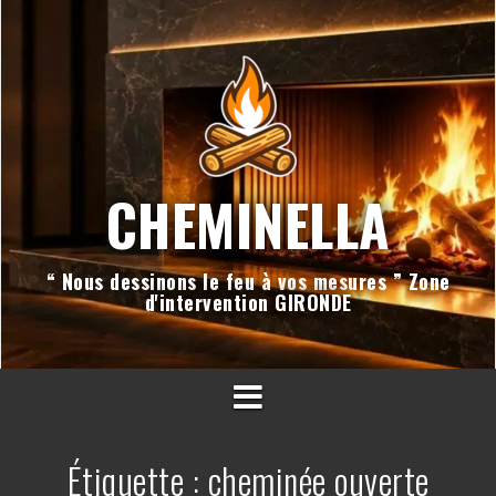
Aller
au
contenu
CHEMINELLA
“ Nous dessinons le feu à vos mesures ” Zone
d'intervention GIRONDE
Étiquette :
cheminée ouverte