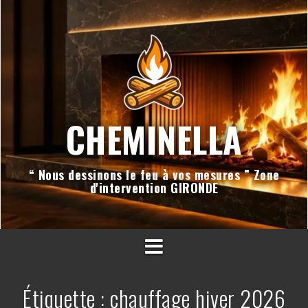
Aller
au
contenu
CHEMINELLA
“ Nous dessinons le feu à vos mesures ” Zone
d'intervention GIRONDE
Étiquette :
chauffage hiver 2026