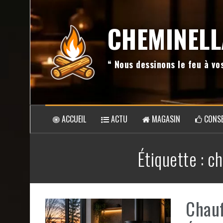
Aller
au
CHEMINELL
contenu
“ Nous dessinons le feu à v
ACCUEIL
ACTU
MAGASIN
CONSE
Étiquette :
ch
Chauf