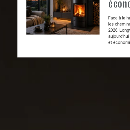
écon
Face à la h
les cheminé
2026. Long
aujourd’hui
et économi