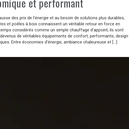
omique et performant
ausse des prix de l’énergie et au besoin de solutions plus durables,
es et poêles à bois connaissent un véritable retour en force en
temps considérés comme un simple chauffage d’appoint, ils sont
 devenus de véritables équipements de confort, performants, design
ques. Entre économies d’énergie, ambiance chaleureuse et […]