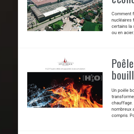
Comment fai
nucléaires
certains la
ou en acier
Poêle
bouil
Un poêle bou
transforme 
chauffage.
nombreux a
compris. Po