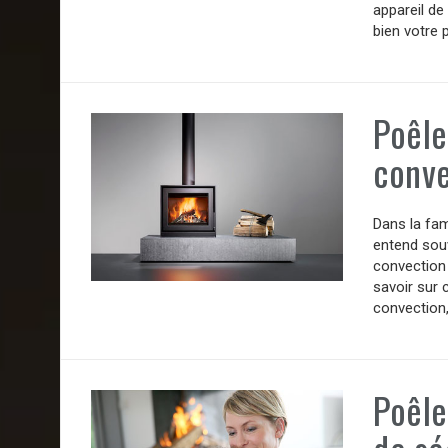
appareil de
bien votre p
Poêle
conve
Dans la fam
entend souv
convection 
savoir sur 
convection,
Poêle