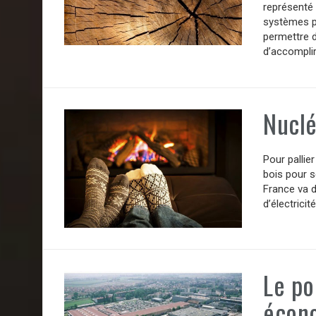
représenté 
systèmes p
permettre 
d’accomplir
Nuclé
Pour pallier
bois pour s
France va d
d’électricit
Le po
écon