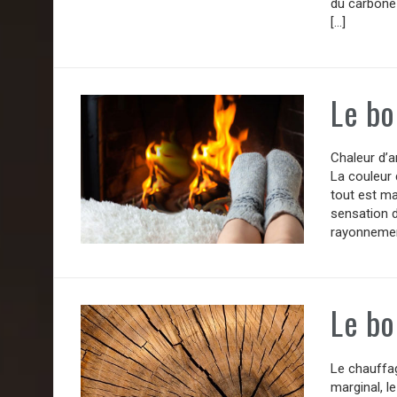
du carbone
[…]
Le bo
Chaleur d’a
La couleur 
tout est ma
sensation d
rayonnement
Le bo
Le chauffa
marginal, l