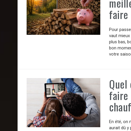
meill
faire
Pour passer
vaut mieux 
plus bas, b
bon moment
votre saiso
Quel 
faire
chauf
En été, on 
aurait dû y