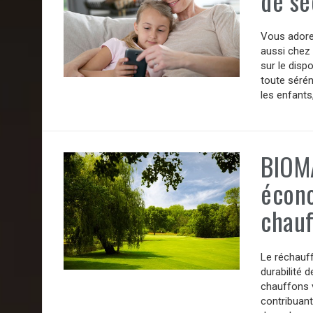
de sé
Vous adorez
aussi chez 
sur le disp
toute sérén
les enfants,
BIOMA
écono
chauf
Le réchauf
durabilité 
chauffons v
contribuant