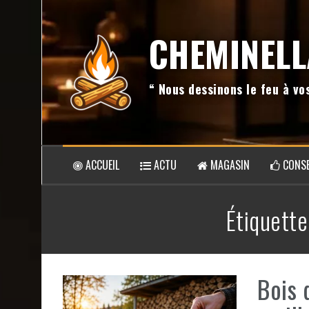
Aller
au
CHEMINELL
contenu
“ Nous dessinons le feu à v
ACCUEIL
ACTU
MAGASIN
CONSE
Étiquette
Bois 