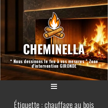
Aller
au
contenu
CHEMINELLA
“ Nous dessinons le feu à vos mesures ” Zone
d'intervention GIRONDE
Étiquette :
chauffage au bois